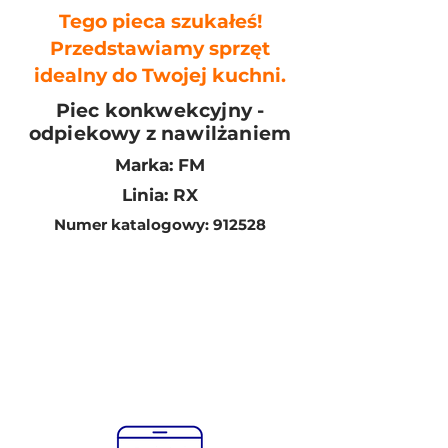
Tego pieca szukałeś!
Przedstawiamy sprzęt
idealny do Twojej kuchni.
Piec konkwekcyjny -
odpiekowy z nawilżaniem
Marka: FM
Linia: RX
Numer katalogowy: 912528
Manualne sterowanie
3 x (600x400) / 3 x GN 1/1
Moc: 3,9kW