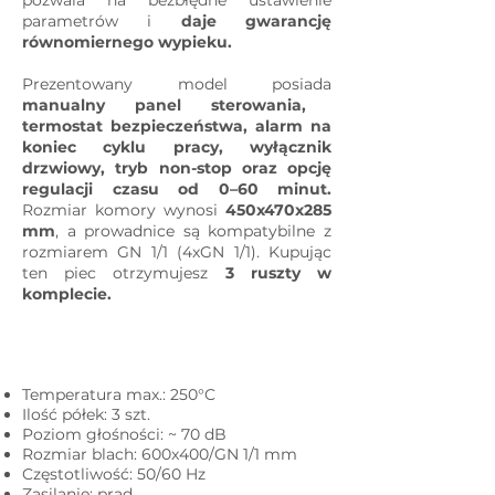
pozwala na bezbłędne ustawienie
parametrów i
daje gwarancję
równomiernego wypieku.
Prezentowany model posiada
manualny panel sterowania,
termostat bezpieczeństwa, alarm na
koniec cyklu pracy, wyłącznik
drzwiowy, tryb non-stop oraz opcję
regulacji czasu od 0–60 minut.
Rozmiar komory wynosi
450x470x285
mm
, a prowadnice są kompatybilne z
rozmiarem GN 1/1 (4xGN 1/1). Kupując
ten piec otrzymujesz
3 ruszty w
komplecie.
Parametry techniczne
Temperatura max.: 250°C
Ilość półek: 3 szt.
Poziom głośności: ~ 70 dB
Rozmiar blach: 600x400/GN 1/1 mm
Częstotliwość: 50/60 Hz
Zasilanie: prąd