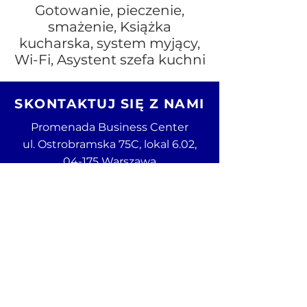
Gotowanie, pieczenie,
smażenie, Książka
kucharska, system myjący,
Wi-Fi, Asystent szefa kuchni
SKONTAKTUJ SIĘ Z NAMI
Promenada Business Center
ul. Ostrobramska 75C, lokal 6.02,
04-175 Warszawa
Infolinia:
801 40 50 63
Email:
stalgast@stalgast.com