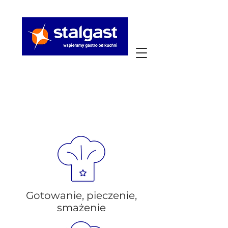
Najistotniejsze dla
Ciebie funkcje
pieca to:
Gotowanie, pieczenie,
smażenie