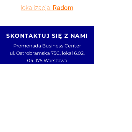
lokalizacja:
Radom
SKONTAKTUJ SIĘ Z NAMI
Promenada Business Center
ul. Ostrobramska 75C, lokal 6.02,
04-175 Warszawa
Infolinia:
801 40 50 63
Email:
stalgast@stalgast.com